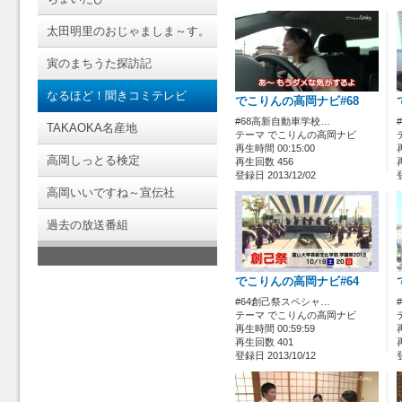
太田明里のおじゃましま～す。
寅のまちうた探訪記
なるほど！聞きコミテレビ
でこりんの高岡ナビ#68
#68高新自動車学校…
TAKAOKA名産地
テーマ でこりんの高岡ナビ
再生時間 00:15:00
高岡しっとる検定
再生回数 456
登録日 2013/12/02
高岡いいですね～宣伝社
過去の放送番組
でこりんの高岡ナビ#64
#64創己祭スペシャ…
テーマ でこりんの高岡ナビ
再生時間 00:59:59
再生回数 401
登録日 2013/10/12