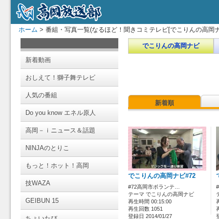
ホーム
> 番組・写真一覧(なるほど！聞きコミテレビ[でこりんの高岡ナ
でこりんの高岡ナビ
新着動画
おしえて！獅子舞テレビ
人気の番組
新着順
Do you know エネル原人
高岡－ｉニュース＆話題
NINJAのとりこ
もっと！ホット！高岡
でこりんの高岡ナビ#72
技WAZA
#72高岡市ボランテ…
テーマ でこりんの高岡ナビ
GEIBUN 15
再生時間 00:15:00
再生回数 1051
登録日 2014/01/27
ちょいたび