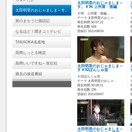
太田明里のおじゃましま～
す。＃96 上州屋・後編
太田明里のおじゃましま～す。
＃96 上州屋・後編…
テーマ 太田明里のおじゃ…
寅のまちうた探訪記
再生時間 00:07:22
再生回数 568
なるほど！聞きコミテレビ
登録日 2021/08/16
TAKAOKA名産地
高岡しっとる検定
高岡いいですね～宣伝社
太田明里のおじゃましま～
す＃92ぽんしゅ堂
過去の放送番組
＃92ぽんしゅ堂 …
テーマ 太田明里のおじゃ…
再生時間 00:08:21
再生回数 335
登録日 2021/06/07
太田明里のおじゃましま～