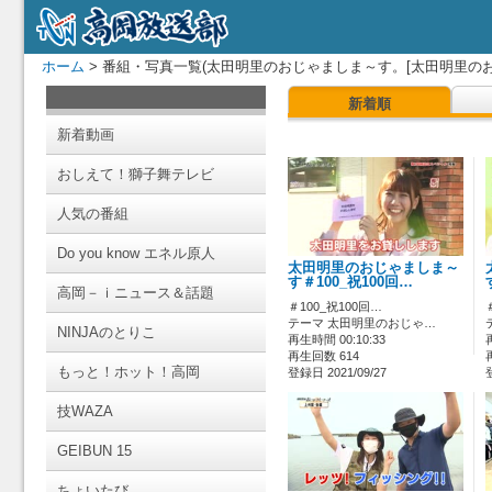
ホーム
> 番組・写真一覧(太田明里のおじゃましま～す。[太田明里のお
新着順
新着動画
おしえて！獅子舞テレビ
人気の番組
Do you know エネル原人
太田明里のおじゃましま～
す＃100_祝100回…
高岡－ｉニュース＆話題
＃100_祝100回…
テーマ 太田明里のおじゃ…
NINJAのとりこ
再生時間 00:10:33
再生回数 614
もっと！ホット！高岡
登録日 2021/09/27
技WAZA
GEIBUN 15
ちょいたび