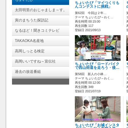
ちょいたび「マイつくりも
んコンテストに挑戦」
太田明里のおじゃましま～す。
第62回 今回は２年…
テーマ ちょいたび～わく…
寅のまちうた探訪記
再生時間 00:15:00
再生回数 117
なるほど！聞きコミテレビ
登録日 2021/09/13
TAKAOKA名産地
高岡しっとる検定
高岡いいですね～宣伝社
ちょいたび「ロードバイク
で西山街道を走ろう・後…
過去の放送番組
第58回 新人の小林…
テーマ ちょいたび～わく…
再生時間 00:12:00
再生回数 349
登録日 2021/07/19
ちょいたび「お城インスタ