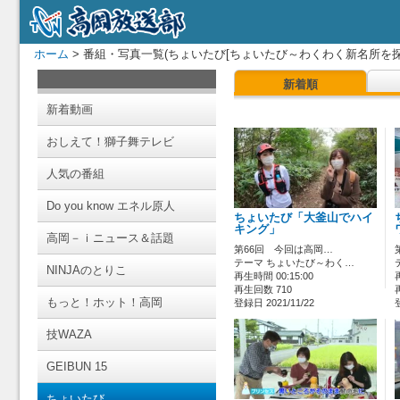
ホーム
> 番組・写真一覧(ちょいたび[ちょいたび～わくわく新名所を探
新着順
新着動画
おしえて！獅子舞テレビ
人気の番組
Do you know エネル原人
ちょいたび「大釜山でハイ
キング」
高岡－ｉニュース＆話題
第66回 今回は高岡…
テーマ ちょいたび～わく…
NINJAのとりこ
再生時間 00:15:00
再生回数 710
もっと！ホット！高岡
登録日 2021/11/22
技WAZA
GEIBUN 15
ちょいたび