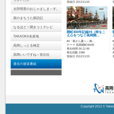
登録日 2012/11/10
太田明里のおじゃましま～す。
寅のまちうた探訪記
なるほど！聞きコミテレビ
開町400年記録#4（時をこ
え心をつなぐ高岡開…
TAKAOKA名産地
#4「春から夏へ～御…
テーマ 高岡開町400年
高岡しっとる検定
再生時間 00:12:49
再生回数 2388
高岡いいですね～宣伝社
登録日 2012/11/10
過去の放送番組
Copyright 2012 © Takaok