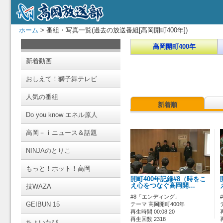
ホーム
> 番組・写真一覧(過去の放送番組[高岡開町400年])
高岡開町400年
新着動画
おしえて！獅子舞テレビ
人気の番組
新着順
Do you know エネル原人
高岡－ｉニュース＆話題
NINJAのとりこ
もっと！ホット！高岡
開町400年記録#8（時をこ
え心をつなぐ高岡開…
技WAZA
#8「エンディング」
GEIBUN 15
テーマ 高岡開町400年
再生時間 00:08:20
再生回数 2318
ちょいたび