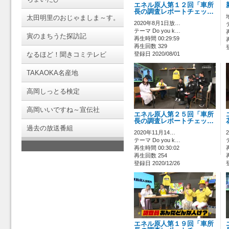
エネル原人第１２回「車所
長の調査レポートチェッ…
太田明里のおじゃましま～す。
2020年8月1日放…
テーマ Do you k…
寅のまちうた探訪記
再生時間 00:29:59
再生回数 329
なるほど！聞きコミテレビ
登録日 2020/08/01
TAKAOKA名産地
高岡しっとる検定
高岡いいですね～宣伝社
エネル原人第２５回「車所
長の調査レポートチェッ…
過去の放送番組
2020年11月14…
テーマ Do you k…
再生時間 00:30:02
再生回数 254
登録日 2020/12/26
エネル原人第１９回「車所