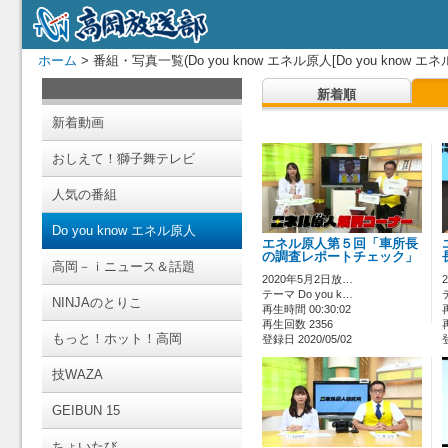
ホーム
> 番組・写真一覧(Do you know エネル原人[Do you know エネ
新着順
新着動画
おしえて！獅子舞テレビ
人気の番組
Do you know エネル原人
エネル原人第５回「車所長
の調査レポートチェック」
高岡－ｉニュース＆話題
2020年5月2日放…
テーマ Do you k…
NINJAのとりこ
再生時間 00:30:02
再生回数 2356
もっと！ホット！高岡
登録日 2020/05/02
技WAZA
GEIBUN 15
ちょいたび