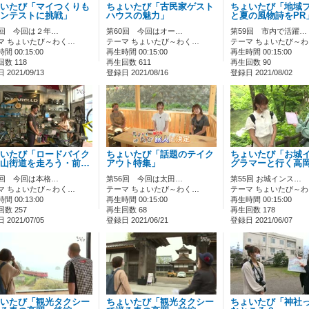
いたび「マイつくりも
ちょいたび「古民家ゲスト
ちょいたび「地域
ンテストに挑戦」
ハウスの魅力」
と夏の風物詩をPR
2回 今回は２年…
第60回 今回はオー…
第59回 市内で活躍…
マ ちょいたび～わく…
テーマ ちょいたび～わく…
テーマ ちょいたび～
間 00:15:00
再生時間 00:15:00
再生時間 00:15:00
数 118
再生回数 611
再生回数 90
2021/09/13
登録日 2021/08/16
登録日 2021/08/02
いたび「ロードバイク
ちょいたび「話題のテイク
ちょいたび「お城
山街道を走ろう・前…
アウト特集」
グラマーと行く高
7回 今回は本格…
第56回 今回は太田…
第55回 お城インス…
マ ちょいたび～わく…
テーマ ちょいたび～わく…
テーマ ちょいたび～
間 00:13:00
再生時間 00:15:00
再生時間 00:15:00
数 257
再生回数 68
再生回数 178
2021/07/05
登録日 2021/06/21
登録日 2021/06/07
いたび「観光タクシー
ちょいたび「観光タクシー
ちょいたび「神社