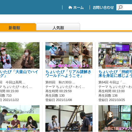
新着順
人気順
いたび「大釜山でハイ
ちょいたび「リアル謎解き
ちょいたび「持続
グ」
ワールドへようこそ」
来を身近に感じよ
6回 今回は高岡…
第65回 秋の30分…
第64回 今回は「…
マ ちょいたび～わく…
テーマ ちょいたび～わく…
テーマ ちょいたび～
間 00:15:00
再生時間 00:29:59
再生時間 00:13:00
数 710
再生回数 130
再生回数 136
2021/11/22
登録日 2021/11/08
登録日 2021/10/25