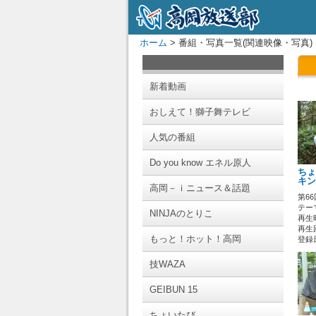
ホーム
> 番組・写真一覧(関連映像・写真)
新着動画
おしえて！獅子舞テレビ
人気の番組
Do you know エネル原人
ちょ
キン
高岡－ｉニュース＆話題
第6
テー
NINJAのとりこ
再生時
再生回
もっと！ホット！高岡
登録日 
技WAZA
GEIBUN 15
ちょいたび