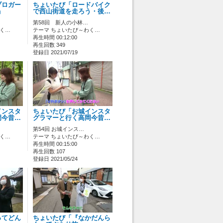
ブロガー
ちょいたび「ロードバイク
」
で西山街道を走ろう・後…
第58回 新人の小林…
わく…
テーマ ちょいたび～わく…
再生時間 00:12:00
再生回数 349
登録日 2021/07/19
インスタ
ちょいたび「お城インスタ
岡今昔…
グラマーと行く高岡今昔…
第54回 お城インス…
わく…
テーマ ちょいたび～わく…
再生時間 00:15:00
再生回数 107
登録日 2021/05/24
ってどん
ちょいたび「『なかだんら