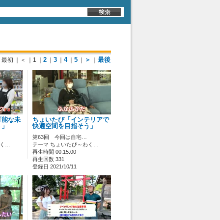
2
3
4
5
＞
最後
最初
｜＜
｜1
｜
｜
｜
｜
｜
｜
可能な未
ちょいたび「インテリアで
う」
快適空間を目指そう」
第63回 今回は自宅…
わく…
テーマ ちょいたび～わく…
再生時間 00:15:00
再生回数 331
登録日 2021/10/11