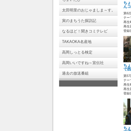
ちょ
んコ
太田明里のおじゃましま～す。
第6
テー
寅のまちうた探訪記
再生時
再生回
なるほど！聞きコミテレビ
登録日 
TAKAOKA名産地
高岡しっとる検定
高岡いいですね～宣伝社
ちょ
で西
過去の放送番組
第5
テー
再生時
再生回
登録日 
ちょ