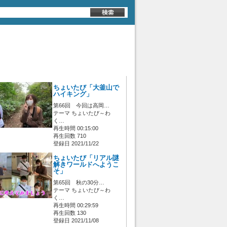
ちょいたび「大釜山で
ハイキング」
第66回 今回は高岡…
テーマ ちょいたび～わ
く…
再生時間 00:15:00
再生回数 710
登録日 2021/11/22
ちょいたび「リアル謎
解きワールドへようこ
そ」
第65回 秋の30分…
テーマ ちょいたび～わ
く…
再生時間 00:29:59
再生回数 130
登録日 2021/11/08