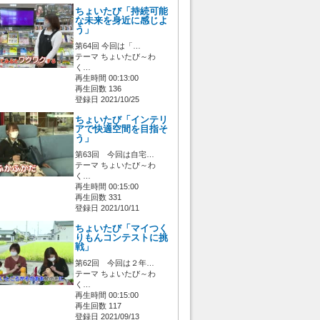
ちょいたび「持続可能
な未来を身近に感じよ
う」
第64回 今回は「…
テーマ ちょいたび～わ
く…
再生時間 00:13:00
再生回数 136
登録日 2021/10/25
ちょいたび「インテリ
アで快適空間を目指そ
う」
第63回 今回は自宅…
テーマ ちょいたび～わ
く…
再生時間 00:15:00
再生回数 331
登録日 2021/10/11
ちょいたび「マイつく
りもんコンテストに挑
戦」
第62回 今回は２年…
テーマ ちょいたび～わ
く…
再生時間 00:15:00
再生回数 117
登録日 2021/09/13