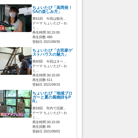
ちょいたび「高岡発！
SAの楽しみ方」
第61回 今回は観光…
テーマ ちょいたび～わ
く…
再生時間 00:15:00
再生回数 486
登録日 2021/08/30
ちょいたび「古民家ゲ
ストハウスの魅力」
第60回 今回はオー…
テーマ ちょいたび～わ
く…
再生時間 00:15:00
再生回数 611
登録日 2021/08/16
ちょいたび「地域ブロ
ガーと夏の風物詩をP
R」
第59回 市内で活躍…
テーマ ちょいたび～わ
く…
再生時間 00:15:00
再生回数 89
登録日 2021/08/02