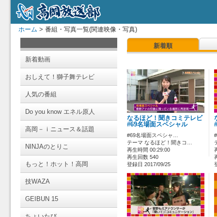
ホーム
> 番組・写真一覧(関連映像・写真)
新着順
新着動画
おしえて！獅子舞テレビ
人気の番組
Do you know エネル原人
なるほど！聞きコミテレビ
#69名場面スペシャル
高岡－ｉニュース＆話題
#69名場面スペシャ…
テーマ なるほど！聞きコ…
NINJAのとりこ
再生時間 00:29:00
再生回数 540
もっと！ホット！高岡
登録日 2017/09/25
技WAZA
GEIBUN 15
ちょいたび