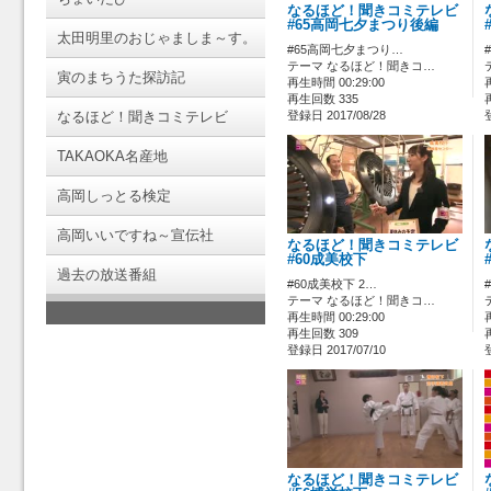
なるほど！聞きコミテレビ
#65高岡七夕まつり後編
太田明里のおじゃましま～す。
#65高岡七夕まつり…
テーマ なるほど！聞きコ…
寅のまちうた探訪記
再生時間 00:29:00
再生回数 335
なるほど！聞きコミテレビ
登録日 2017/08/28
TAKAOKA名産地
高岡しっとる検定
高岡いいですね～宣伝社
なるほど！聞きコミテレビ
#60成美校下
過去の放送番組
#60成美校下 2…
テーマ なるほど！聞きコ…
再生時間 00:29:00
再生回数 309
登録日 2017/07/10
なるほど！聞きコミテレビ