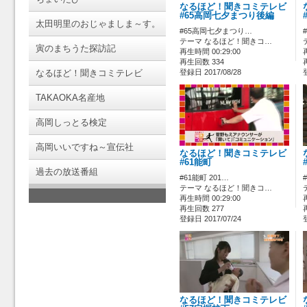
なるほど！聞きコミテレビ
#65高岡七夕まつり後編
太田明里のおじゃましま～す。
#65高岡七夕まつり…
テーマ なるほど！聞きコ…
寅のまちうた探訪記
再生時間 00:29:00
再生回数 334
なるほど！聞きコミテレビ
登録日 2017/08/28
TAKAOKA名産地
高岡しっとる検定
高岡いいですね～宣伝社
なるほど！聞きコミテレビ
#61能町
過去の放送番組
#61能町 201…
テーマ なるほど！聞きコ…
再生時間 00:29:00
再生回数 277
登録日 2017/07/24
なるほど！聞きコミテレビ