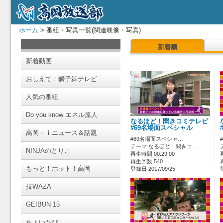
ホーム
> 番組・写真一覧(関連映像・写真)
新着順
新着動画
おしえて！獅子舞テレビ
人気の番組
Do you know エネル原人
なるほど！聞きコミテレビ
#69名場面スペシャル
高岡－ｉニュース＆話題
#69名場面スペシャ…
テーマ なるほど！聞きコ…
NINJAのとりこ
再生時間 00:29:00
再生回数 540
もっと！ホット！高岡
登録日 2017/09/25
技WAZA
GEIBUN 15
ちょいたび