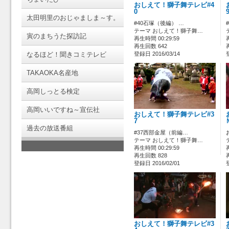
おしえて！獅子舞テレビ#4
0
太田明里のおじゃましま～す。
#40石塚（後編） …
テーマ おしえて！獅子舞…
寅のまちうた探訪記
再生時間 00:29:59
再生回数 642
なるほど！聞きコミテレビ
登録日 2016/03/14
TAKAOKA名産地
高岡しっとる検定
高岡いいですね～宣伝社
おしえて！獅子舞テレビ#3
7
過去の放送番組
#37西部金屋（前編…
テーマ おしえて！獅子舞…
再生時間 00:29:59
再生回数 828
登録日 2016/02/01
おしえて！獅子舞テレビ#3