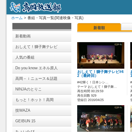
ホーム
> 番組・写真一覧(関連映像・写真)
新着順
新着動画
おしえて！獅子舞テレビ
人気の番組
Do you know エネル原人
おしえて！獅子舞テレビ#4
2（最終回）
高岡－ｉニュース＆話題
#42輝く！日本シシ…
テーマ おしえて！獅子舞…
NINJAのとりこ
再生時間 00:29:59
再生回数 929
もっと！ホット！高岡
登録日 2016/04/25
技WAZA
GEIBUN 15
ちょいたび