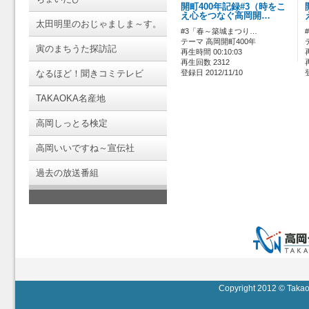
開町400年記録#3（時をこ
え心をつなぐ高岡開…
太田明里のおじゃましま～す。
#3「春～築城まつり…
テーマ 高岡開町400年
寅のまちうた探訪記
再生時間 00:10:03
再生回数 2312
なるほど！聞きコミテレビ
登録日 2012/11/10
TAKAOKA名産地
高岡しっとる検定
高岡いいですね～宣伝社
過去の放送番組
Copyright 2012 © Takaok