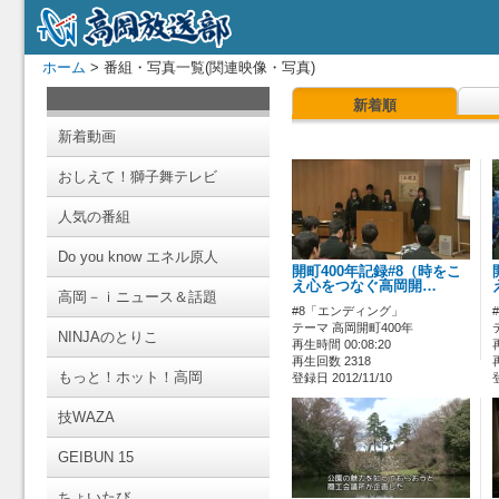
ホーム
> 番組・写真一覧(関連映像・写真)
新着順
新着動画
おしえて！獅子舞テレビ
人気の番組
Do you know エネル原人
開町400年記録#8（時をこ
え心をつなぐ高岡開…
高岡－ｉニュース＆話題
#8「エンディング」
テーマ 高岡開町400年
NINJAのとりこ
再生時間 00:08:20
再生回数 2318
もっと！ホット！高岡
登録日 2012/11/10
技WAZA
GEIBUN 15
ちょいたび