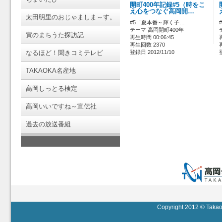
開町400年記録#5（時をこ
え心をつなぐ高岡開…
太田明里のおじゃましま～す。
#5「夏本番～輝く子…
テーマ 高岡開町400年
寅のまちうた探訪記
再生時間 00:06:45
再生回数 2370
なるほど！聞きコミテレビ
登録日 2012/11/10
TAKAOKA名産地
高岡しっとる検定
高岡いいですね～宣伝社
過去の放送番組
Copyright 2012 © Takaok