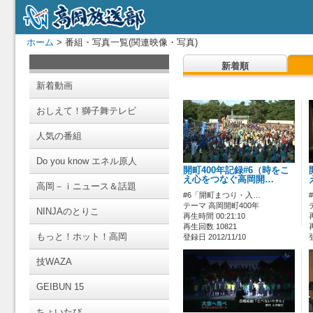
ホーム
> 番組・写真一覧(関連映像・写真)
新着順
新着動画
おしえて！獅子舞テレビ
人気の番組
Do you know エネル原人
開町400年記録#6（時をこ
え心をつなぐ高岡開…
高岡－ｉニュース＆話題
#6「開町まつり・入…
テーマ 高岡開町400年
NINJAのとりこ
再生時間 00:21:10
再生回数 10821
もっと！ホット！高岡
登録日 2012/11/10
技WAZA
GEIBUN 15
ちょいたび