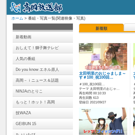
ホーム
> 番組・写真一覧(関連映像・写真)
新着順
新着動画
おしえて！獅子舞テレビ
人気の番組
Do you know エネル原人
太田明里のおじゃましま～
す＃100_祝100回…
高岡－ｉニュース＆話題
＃100_祝100回…
テーマ 太田明里のおじゃ…
NINJAのとりこ
再生時間 00:10:33
再生回数 613
もっと！ホット！高岡
登録日 2021/09/27
技WAZA
GEIBUN 15
ちょいたび