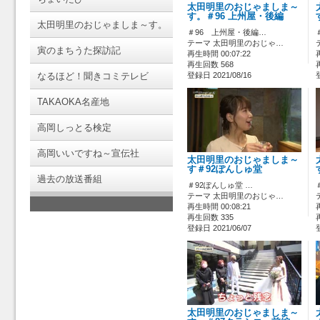
太田明里のおじゃましま～
す。＃96 上州屋・後編
太田明里のおじゃましま～す。
＃96 上州屋・後編…
テーマ 太田明里のおじゃ…
寅のまちうた探訪記
再生時間 00:07:22
再生回数 568
なるほど！聞きコミテレビ
登録日 2021/08/16
TAKAOKA名産地
高岡しっとる検定
高岡いいですね～宣伝社
太田明里のおじゃましま～
す＃92ぽんしゅ堂
過去の放送番組
＃92ぽんしゅ堂 …
テーマ 太田明里のおじゃ…
再生時間 00:08:21
再生回数 335
登録日 2021/06/07
太田明里のおじゃましま～