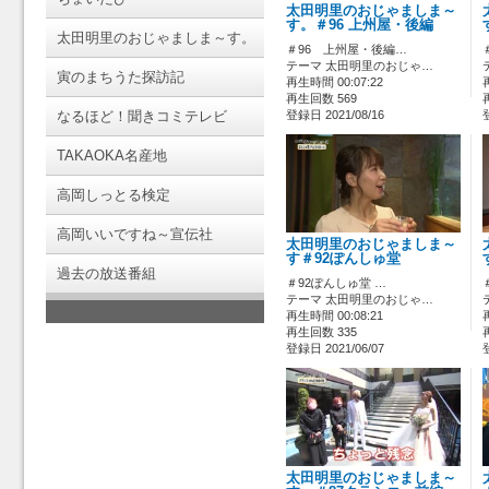
太田明里のおじゃましま～
す。＃96 上州屋・後編
太田明里のおじゃましま～す。
＃96 上州屋・後編…
テーマ 太田明里のおじゃ…
寅のまちうた探訪記
再生時間 00:07:22
再生回数 569
なるほど！聞きコミテレビ
登録日 2021/08/16
TAKAOKA名産地
高岡しっとる検定
高岡いいですね～宣伝社
太田明里のおじゃましま～
す＃92ぽんしゅ堂
過去の放送番組
＃92ぽんしゅ堂 …
テーマ 太田明里のおじゃ…
再生時間 00:08:21
再生回数 335
登録日 2021/06/07
太田明里のおじゃましま～