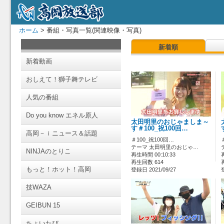
ホーム
> 番組・写真一覧(関連映像・写真)
新着順
新着動画
おしえて！獅子舞テレビ
人気の番組
Do you know エネル原人
太田明里のおじゃましま～
す＃100_祝100回…
高岡－ｉニュース＆話題
＃100_祝100回…
テーマ 太田明里のおじゃ…
NINJAのとりこ
再生時間 00:10:33
再生回数 614
もっと！ホット！高岡
登録日 2021/09/27
技WAZA
GEIBUN 15
ちょいたび