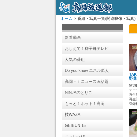
ホーム
> 番組・写真一覧(関連映像・写真)
新着動画
おしえて！獅子舞テレビ
人気の番組
Do you know エネル原人
TA
野菜
高岡－ｉニュース＆話題
第3
テーマ
NINJAのとりこ
再生時
再生回
もっと！ホット！高岡
登録日 
技WAZA
GEIBUN 15
ちょいたび