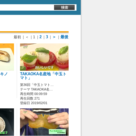
2
3
＞
最後
最初
｜＜
｜1
｜
｜
｜
｜
「キノ
TAKAOKA名産地「中玉ト
マト」
第36回「中玉トマト…
テーマ TAKAOKA名…
再生時間 00:09:59
再生回数 271
登録日 2019/02/01