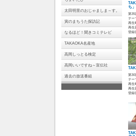
TA
ち」
太田明里のおじゃましま～す。
第3
テーマ
寅のまちうた探訪記
再生時
再生回
なるほど！聞きコミテレビ
登録日 
TAKAOKA名産地
高岡しっとる検定
高岡いいですね～宣伝社
TA
第3
過去の放送番組
テーマ
再生時
再生回
登録日 
TA