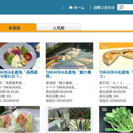
新着順
人気順
KAOKA名産地「高岡産
TAKAOKA名産地「鯉の養
TAKAOKA名産地
を味わおう」
殖」
コ」
9回「高岡産野菜…
第38回「鯉の養殖」…
第37回「キノコ」 …
 TAKAOKA名…
テーマ TAKAOKA名…
テーマ TAKAOKA名…
間 00:15:00
再生時間 00:09:59
再生時間 00:09:59
数 351
再生回数 654
再生回数 240
2019/03/18
登録日 2019/03/07
登録日 2019/02/18