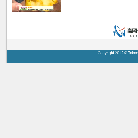
Copyright 2012 © Takaok