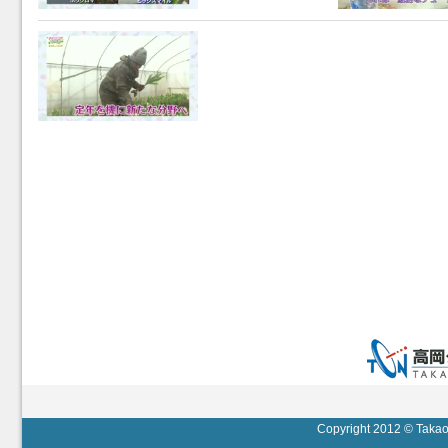
Copyright 2012 © Takaok