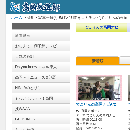
ホーム
> 番組・写真一覧(なるほど！聞きコミテレビ[でこりんの高岡ナ
でこりんの高岡ナビ
新着動画
おしえて！獅子舞テレビ
人気の番組
新着順
Do you know エネル原人
高岡－ｉニュース＆話題
NINJAのとりこ
もっと！ホット！高岡
でこりんの高岡ナビ#72
技WAZA
#72高岡市ボランテ…
テーマ でこりんの高岡ナビ
GEIBUN 15
再生時間 00:15:00
再生回数 1051
登録日 2014/01/27
ちょいたび