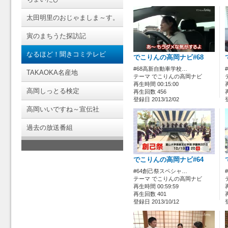
太田明里のおじゃましま～す。
寅のまちうた探訪記
なるほど！聞きコミテレビ
でこりんの高岡ナビ#68
#68高新自動車学校…
TAKAOKA名産地
テーマ でこりんの高岡ナビ
再生時間 00:15:00
高岡しっとる検定
再生回数 456
登録日 2013/12/02
高岡いいですね～宣伝社
過去の放送番組
でこりんの高岡ナビ#64
#64創己祭スペシャ…
テーマ でこりんの高岡ナビ
再生時間 00:59:59
再生回数 401
登録日 2013/10/12