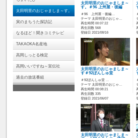
太田明里のおじゃましま～
す。＃96 上州屋・後編
太田明里のおじゃましま～す。
＃96 上州屋・後編…
テーマ 太田明里のおじゃ…
寅のまちうた探訪記
再生時間 00:07:22
再生回数 568
なるほど！聞きコミテレビ
登録日 2021/08/16
TAKAOKA名産地
高岡しっとる検定
高岡いいですね～宣伝社
太田明里のおじゃましま～
す＃92ぽんしゅ堂
過去の放送番組
＃92ぽんしゅ堂 …
テーマ 太田明里のおじゃ…
再生時間 00:08:21
再生回数 335
登録日 2021/06/07
太田明里のおじゃましま～