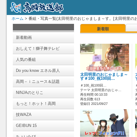
ホーム
> 番組・写真一覧(太田明里のおじゃましま～す。[太田明里のお
新着順
新着動画
おしえて！獅子舞テレビ
人気の番組
Do you know エネル原人
太田明里のおじゃましま～
す＃100_祝100回…
高岡－ｉニュース＆話題
＃100_祝100回…
テーマ 太田明里のおじゃ…
NINJAのとりこ
再生時間 00:10:33
再生回数 613
もっと！ホット！高岡
登録日 2021/09/27
技WAZA
GEIBUN 15
ちょいたび