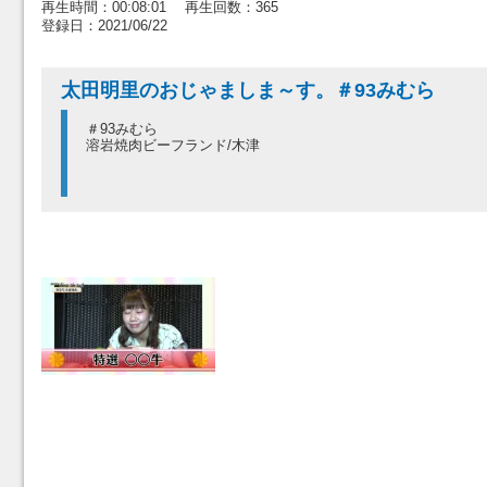
再生時間：00:08:01 再生回数：365
登録日：2021/06/22
太田明里のおじゃましま～す。＃93みむら
＃93みむら
溶岩焼肉ビーフランド/木津