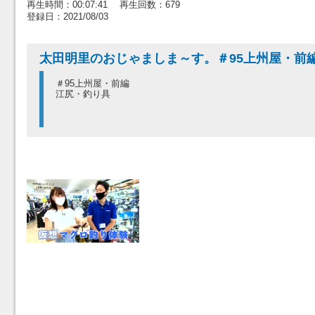
再生時間：00:07:41 再生回数：679
登録日：2021/08/03
太田明里のおじゃましま～す。＃95上州屋・前
＃95上州屋・前編
江尻・釣り具