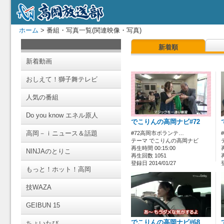
ホーム
> 番組・写真一覧(関連映像・写真)
新着順
新着動画
おしえて！獅子舞テレビ
人気の番組
Do you know エネル原人
でこりんの高岡ナビ#72
高岡－ｉニュース＆話題
#72高岡市ボランテ…
テーマ でこりんの高岡ナビ
再生時間 00:15:00
NINJAのとりこ
再生回数 1051
登録日 2014/01/27
もっと！ホット！高岡
技WAZA
GEIBUN 15
でこりんの高岡ナビ#68
ちょいたび