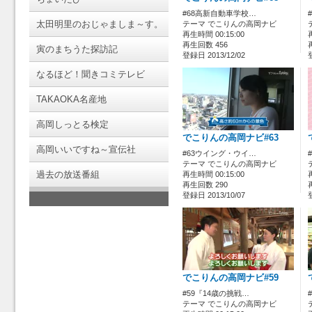
#68高新自動車学校…
太田明里のおじゃましま～す。
テーマ でこりんの高岡ナビ
再生時間 00:15:00
再生回数 456
寅のまちうた探訪記
登録日 2013/12/02
なるほど！聞きコミテレビ
TAKAOKA名産地
高岡しっとる検定
でこりんの高岡ナビ#63
高岡いいですね～宣伝社
#63ウイング・ウイ…
テーマ でこりんの高岡ナビ
過去の放送番組
再生時間 00:15:00
再生回数 290
登録日 2013/10/07
でこりんの高岡ナビ#59
#59『14歳の挑戦…
テーマ でこりんの高岡ナビ