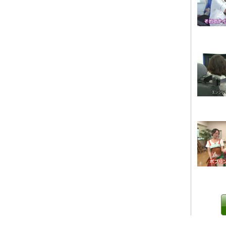
0 IP制限 内/外(○)]