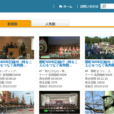
新着順
人気順
400年記録#8（時をこ
開町400年記録#7（時をこ
開町400年記録#6
をつなぐ高岡開…
え心をつなぐ高岡開…
え心をつなぐ高岡
「エンディング」
#7「秋たけなわ～祭…
#6「開町まつり・入…
マ 高岡開町400年
テーマ 高岡開町400年
テーマ 高岡開町400年
間 00:08:20
再生時間 00:09:04
再生時間 00:21:10
数 2318
再生回数 2376
再生回数 10818
2012/11/10
登録日 2012/11/10
登録日 2012/11/10