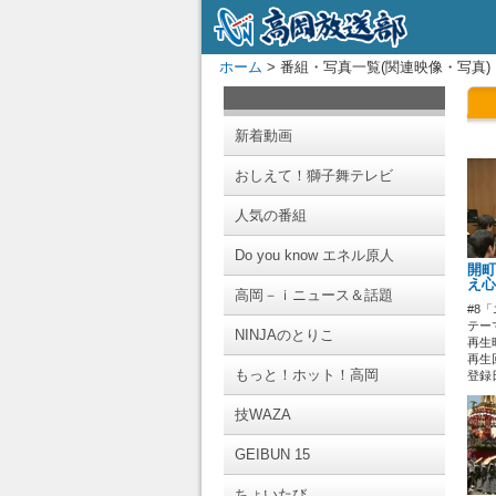
ホーム
> 番組・写真一覧(関連映像・写真)
新着動画
おしえて！獅子舞テレビ
人気の番組
Do you know エネル原人
開町
え心
高岡－ｉニュース＆話題
#8
テー
NINJAのとりこ
再生時
再生回
もっと！ホット！高岡
登録日 
技WAZA
GEIBUN 15
ちょいたび