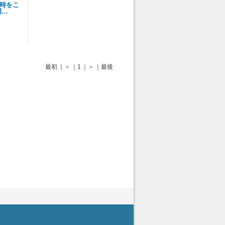
（時をこ
開…
最初
｜＜
｜1
｜＞
｜最後
 [管理者/一般(○)] [ログイン 中/未 (○)] ゲストさん