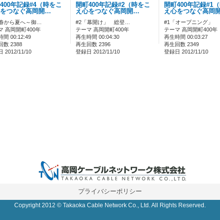
400年記録#4（時をこ
開町400年記録#2（時をこ
開町400年記録#1
をつなぐ高岡開…
え心をつなぐ高岡開…
え心をつなぐ高岡
「春から夏へ～御…
#2「幕開け」 総登…
#1「オープニング」
マ 高岡開町400年
テーマ 高岡開町400年
テーマ 高岡開町400年
間 00:12:49
再生時間 00:04:30
再生時間 00:03:27
数 2388
再生回数 2396
再生回数 2349
2012/11/10
登録日 2012/11/10
登録日 2012/11/10
0 IP制限 内/外(○)]
プライバシーポリシー
Copyright 2012 © Takaoka Cable Network Co., Ltd. All Rights Reserved.