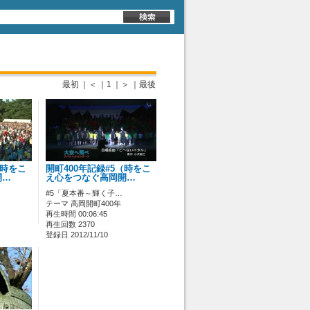
最初
｜＜
｜1
｜＞
｜最後
（時をこ
開町400年記録#5（時をこ
開…
え心をつなぐ高岡開…
#5「夏本番～輝く子…
テーマ 高岡開町400年
再生時間 00:06:45
再生回数 2370
登録日 2012/11/10