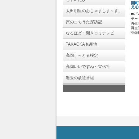
開町
え心
太田明里のおじゃましま～す。
#4
テー
寅のまちうた探訪記
再生時
再生回
なるほど！聞きコミテレビ
登録日 
TAKAOKA名産地
高岡しっとる検定
高岡いいですね～宣伝社
過去の放送番組