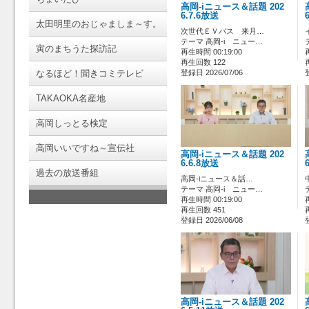
高岡-iニュース＆話題 202
6.7.6放送
太田明里のおじゃましま～す。
次世代ＥＶバス 来月…
テーマ 高岡-i ニュー…
寅のまちうた探訪記
再生時間 00:19:00
再生回数 122
なるほど！聞きコミテレビ
登録日 2026/07/06
TAKAOKA名産地
高岡しっとる検定
高岡いいですね～宣伝社
高岡-iニュース＆話題 202
6.6.8放送
過去の放送番組
高岡-iニュース＆話…
テーマ 高岡-i ニュー…
再生時間 00:19:00
再生回数 451
登録日 2026/06/08
高岡-iニュース＆話題 202