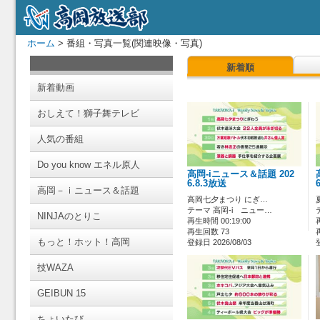
ホーム
> 番組・写真一覧(関連映像・写真)
新着順
新着動画
おしえて！獅子舞テレビ
人気の番組
Do you know エネル原人
高岡-iニュース＆話題 202
6.8.3放送
高岡－ｉニュース＆話題
高岡七夕まつり にぎ…
テーマ 高岡-i ニュー…
NINJAのとりこ
再生時間 00:19:00
再生回数 73
もっと！ホット！高岡
登録日 2026/08/03
技WAZA
GEIBUN 15
ちょいたび