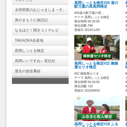
高岡しっとる検定#26 道の
駅万葉の里高岡検定
太田明里のおじゃましま～す。
#26道の駅万葉の里…
テーマ 高岡しっとる検定
寅のまちうた探訪記
再生時間 00:29:59
再生回数 798
なるほど！聞きコミテレビ
登録日 2018/11/05
TAKAOKA名産地
高岡しっとる検定
高岡いいですね～宣伝社
高岡しっとる検定#22 御旅
屋セリオ検定
過去の放送番組
#22 御旅屋セリオ…
テーマ 高岡しっとる検定
再生時間 00:29:59
再生回数 720
登録日 2018/09/03
高岡しっとる検定#18 ふる