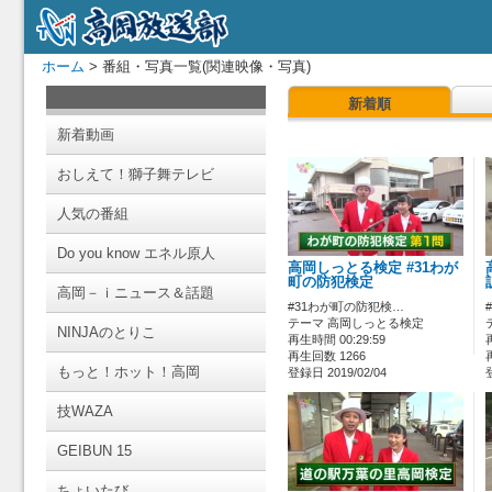
ホーム
> 番組・写真一覧(関連映像・写真)
新着順
新着動画
おしえて！獅子舞テレビ
人気の番組
Do you know エネル原人
高岡しっとる検定 #31わが
町の防犯検定
高岡－ｉニュース＆話題
#31わが町の防犯検…
テーマ 高岡しっとる検定
NINJAのとりこ
再生時間 00:29:59
再生回数 1266
もっと！ホット！高岡
登録日 2019/02/04
技WAZA
GEIBUN 15
ちょいたび