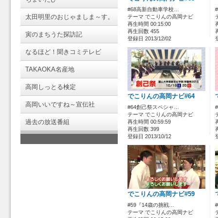
#68高新自動車学校…
太田明里のおじゃましま～す。
テーマ でこりんの高岡ナビ
再生時間 00:15:00
再生回数 455
寅のまちうた探訪記
登録日 2013/12/02
なるほど！聞きコミテレビ
TAKAOKA名産地
高岡しっとる検定
でこりんの高岡ナビ#64
高岡いいですね～宣伝社
#64創己祭スペシャ…
テーマ でこりんの高岡ナビ
過去の放送番組
再生時間 00:59:59
再生回数 399
登録日 2013/10/12
でこりんの高岡ナビ#59
#59『14歳の挑戦…
テーマ でこりんの高岡ナビ