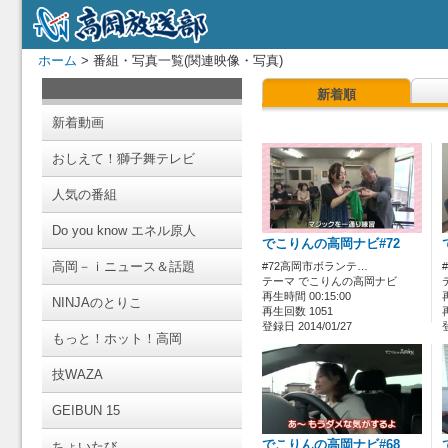
ホーム
> 番組・写真一覧(関連映像・写真)
新着順
新着動画
おしえて！獅子舞テレビ
人気の番組
Do you know エネル原人
でこりんの高岡ナビ#72
高岡－ｉニュース＆話題
#72高岡市ボランテ…
テーマ でこりんの高岡ナビ
再生時間 00:15:00
NINJAのとりこ
再生回数 1051
登録日 2014/01/27
もっと！ホット！高岡
技WAZA
GEIBUN 15
でこりんの高岡ナビ#68
ちょいたび