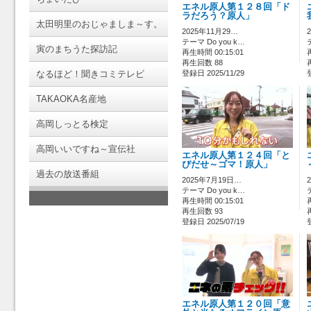
エネル原人第１２８回「ド
ラだろう？原人」
太田明里のおじゃましま～す。
2025年11月29…
テーマ Do you k…
寅のまちうた探訪記
再生時間 00:15:01
再生回数 88
なるほど！聞きコミテレビ
登録日 2025/11/29
TAKAOKA名産地
高岡しっとる検定
高岡いいですね～宣伝社
エネル原人第１２４回「と
びだせ～ゴマ！原人」
過去の放送番組
2025年7月19日…
テーマ Do you k…
再生時間 00:15:01
再生回数 93
登録日 2025/07/19
エネル原人第１２０回「意