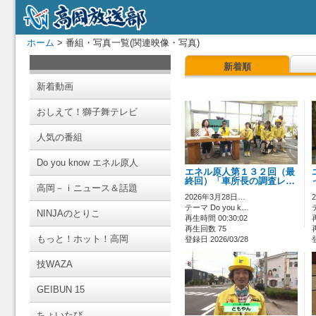
ホーム
> 番組・写真一覧(関連映像・写真)
新着順
新着動画
おしえて！獅子舞テレビ
人気の番組
Do you know エネル原人
エネル原人第１３２回（最
終回）「車所長の調査レ…
高岡－ｉニュース＆話題
2026年3月28日…
テーマ Do you k…
NINJAのとりこ
再生時間 00:30:02
再生回数 75
もっと！ホット！高岡
登録日 2026/03/28
技WAZA
GEIBUN 15
ちょいたび