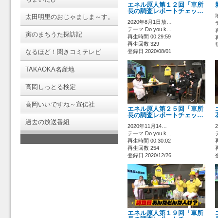
エネル原人第１２回「車所
長の調査レポートチェッ…
太田明里のおじゃましま～す。
2020年8月1日放…
テーマ Do you k…
寅のまちうた探訪記
再生時間 00:29:59
再生回数 329
なるほど！聞きコミテレビ
登録日 2020/08/01
TAKAOKA名産地
高岡しっとる検定
高岡いいですね～宣伝社
エネル原人第２５回「車所
長の調査レポートチェッ…
過去の放送番組
2020年11月14…
テーマ Do you k…
再生時間 00:30:02
再生回数 254
登録日 2020/12/26
エネル原人第１９回「車所