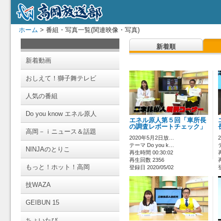
ホーム
> 番組・写真一覧(関連映像・写真)
新着順
新着動画
おしえて！獅子舞テレビ
人気の番組
Do you know エネル原人
エネル原人第５回「車所長
の調査レポートチェック」
高岡－ｉニュース＆話題
2020年5月2日放…
テーマ Do you k…
NINJAのとりこ
再生時間 00:30:02
再生回数 2356
もっと！ホット！高岡
登録日 2020/05/02
技WAZA
GEIBUN 15
ちょいたび