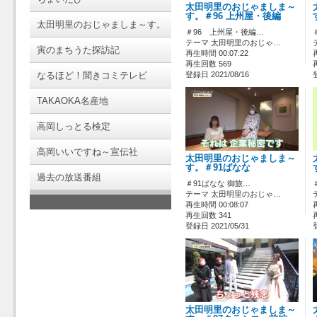
太田明里のおじゃましま～
す。＃96 上州屋・後編
太田明里のおじゃましま～す。
＃96 上州屋・後編…
テーマ 太田明里のおじゃ…
寅のまちうた探訪記
再生時間 00:07:22
再生回数 569
なるほど！聞きコミテレビ
登録日 2021/08/16
TAKAOKA名産地
高岡しっとる検定
高岡いいですね～宣伝社
太田明里のおじゃましま～
す。＃91ばなな
過去の放送番組
＃91ばなな 御旅…
テーマ 太田明里のおじゃ…
再生時間 00:08:07
再生回数 341
登録日 2021/05/31
太田明里のおじゃましま～