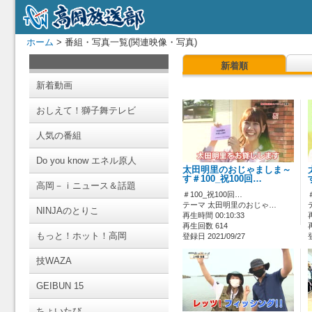
ホーム
> 番組・写真一覧(関連映像・写真)
新着順
新着動画
おしえて！獅子舞テレビ
人気の番組
Do you know エネル原人
太田明里のおじゃましま～
す＃100_祝100回…
高岡－ｉニュース＆話題
＃100_祝100回…
テーマ 太田明里のおじゃ…
NINJAのとりこ
再生時間 00:10:33
再生回数 614
もっと！ホット！高岡
登録日 2021/09/27
技WAZA
GEIBUN 15
ちょいたび