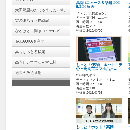
高岡-iニュース＆話題 202
6.3.30放送
太田明里のおじゃましま～す。
プレミアム商品券をデ…
テーマ 高岡-i ニュー…
寅のまちうた探訪記
再生時間 00:19:00
再生回数 237
なるほど！聞きコミテレビ
登録日 2026/03/30
TAKAOKA名産地
高岡しっとる検定
高岡いいですね～宣伝社
もっと！便利に ホット！安
心～高岡市スマホ活用…
過去の放送番組
2026年3月16日…
テーマ もっと！ホット！…
再生時間 00:15:00
再生回数 119
登録日 2026/03/16
もっと！ホット！高岡