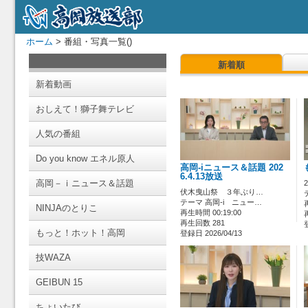
ホーム
> 番組・写真一覧()
新着順
新着動画
おしえて！獅子舞テレビ
人気の番組
Do you know エネル原人
高岡-iニュース＆話題 202
6.4.13放送
高岡－ｉニュース＆話題
伏木曳山祭 ３年ぶり…
テーマ 高岡-i ニュー…
NINJAのとりこ
再生時間 00:19:00
再生回数 281
もっと！ホット！高岡
登録日 2026/04/13
技WAZA
GEIBUN 15
ちょいたび