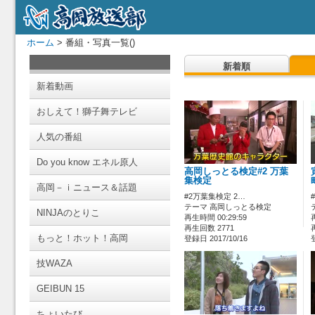
ホーム
> 番組・写真一覧()
新着順
新着動画
おしえて！獅子舞テレビ
人気の番組
Do you know エネル原人
高岡しっとる検定#2 万葉
集検定
高岡－ｉニュース＆話題
#2万葉集検定 2…
テーマ 高岡しっとる検定
NINJAのとりこ
再生時間 00:29:59
再生回数 2771
もっと！ホット！高岡
登録日 2017/10/16
技WAZA
GEIBUN 15
ちょいたび