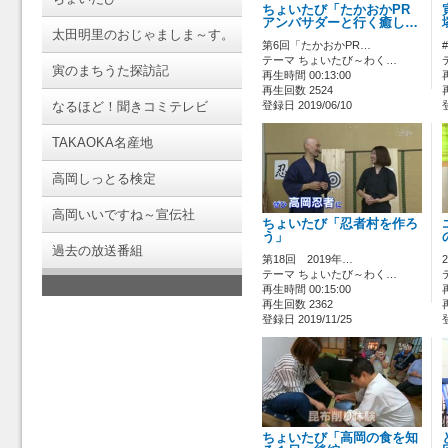
ちょいたび「たかおかPR
アンバサダーと行く癒し…
太田明里のおじゃましま～す。
第6回「たかおかPR…
テーマ ちょいたび～わく…
寅のまちうた探訪記
再生時間 00:13:00
再生回数 2524
なるほど！聞きコミテレビ
登録日 2019/06/10
TAKAOKA名産地
高岡しっとる検定
高岡いいですね～宣伝社
ちょいたび「忍者村を作ろ
う」
過去の放送番組
第18回 2019年…
テーマ ちょいたび～わく…
再生時間 00:15:00
再生回数 2362
登録日 2019/11/25
ちょいたび「高岡の食を知