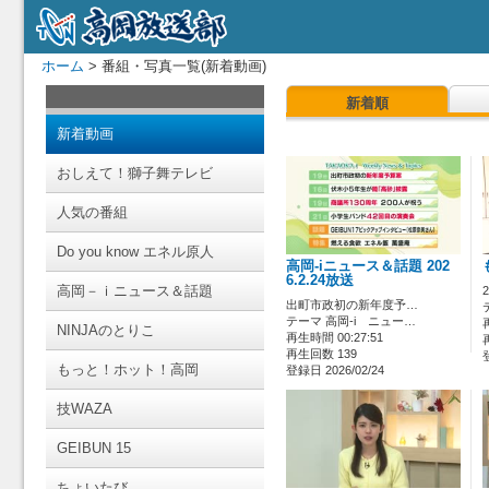
ホーム
> 番組・写真一覧(新着動画)
新着順
新着動画
おしえて！獅子舞テレビ
人気の番組
Do you know エネル原人
高岡-iニュース＆話題 202
6.2.24放送
高岡－ｉニュース＆話題
出町市政初の新年度予…
テーマ 高岡-i ニュー…
NINJAのとりこ
再生時間 00:27:51
再生回数 139
もっと！ホット！高岡
登録日 2026/02/24
技WAZA
GEIBUN 15
ちょいたび