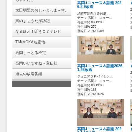
高岡-iニュース＆話題 202
6.2.9放送
太田明里のおじゃましま～す。
消防本部新庁舎完成 …
テーマ 高岡-i ニュー…
寅のまちうた探訪記
再生時間 00:19:00
再生回数 270
なるほど！聞きコミテレビ
登録日 2026/02/09
TAKAOKA名産地
高岡しっとる検定
高岡いいですね～宣伝社
高岡-iニュース＆話題2026.
1.26放送
過去の放送番組
ジュニアＯＰバドミン…
テーマ 高岡-i ニュー…
再生時間 00:19:00
再生回数 188
登録日 2026/01/26
高岡-iニュース＆話題 202