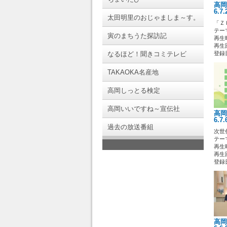
高岡
6.7
太田明里のおじゃましま～す。
「Ｚ
テー
寅のまちうた探訪記
再生時
再生回
なるほど！聞きコミテレビ
登録日 
TAKAOKA名産地
高岡しっとる検定
高岡いいですね～宣伝社
高岡
6.7
過去の放送番組
次世
テー
再生時
再生回
登録日 
高岡