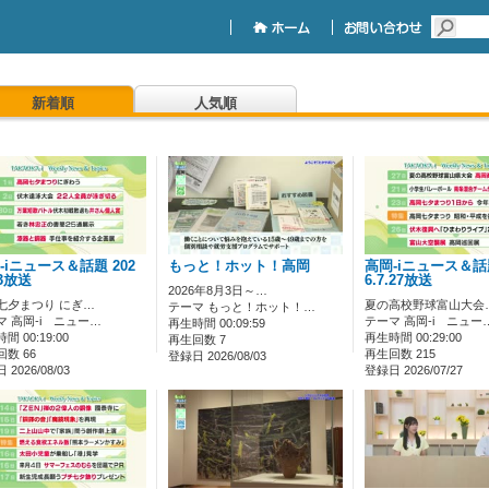
新着順
人気順
-iニュース＆話題 202
もっと！ホット！高岡
高岡-iニュース＆話題
.3放送
6.7.27放送
2026年8月3日～…
七夕まつり にぎ…
夏の高校野球富山大会
テーマ もっと！ホット！…
マ 高岡-i ニュー…
テーマ 高岡-i ニュー
再生時間 00:09:59
間 00:19:00
再生時間 00:29:00
再生回数 7
数 66
再生回数 215
登録日 2026/08/03
2026/08/03
登録日 2026/07/27