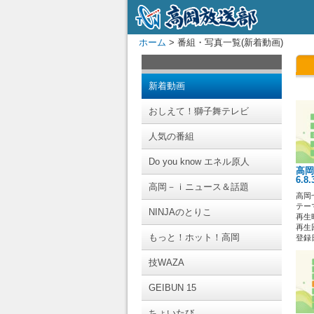
ホーム
> 番組・写真一覧(新着動画)
新着動画
おしえて！獅子舞テレビ
人気の番組
Do you know エネル原人
高岡
6.8
高岡－ｉニュース＆話題
高岡
テー
NINJAのとりこ
再生時
再生回
もっと！ホット！高岡
登録日 
技WAZA
GEIBUN 15
ちょいたび