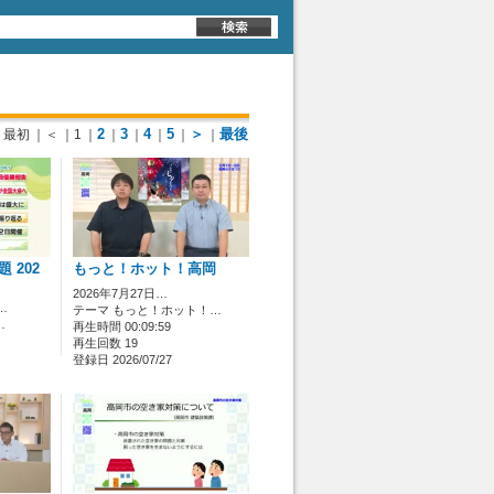
2
3
4
5
＞
最後
最初
｜＜
｜1
｜
｜
｜
｜
｜
｜
 202
もっと！ホット！高岡
2026年7月27日…
…
テーマ もっと！ホット！…
…
再生時間 00:09:59
再生回数 19
登録日 2026/07/27