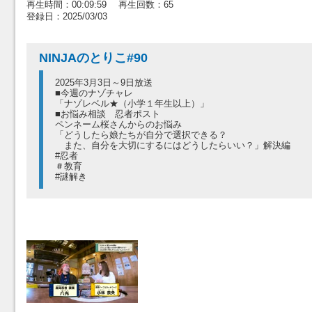
再生時間：00:09:59 再生回数：65
登録日：2025/03/03
NINJAのとりこ#90
2025年3月3日～9日放送
■今週のナゾチャレ
「ナゾレベル★（小学１年生以上）」
■お悩み相談 忍者ポスト
ペンネーム桜さんからのお悩み
「どうしたら娘たちが自分で選択できる？
また、自分を大切にするにはどうしたらいい？」解決編
#忍者
＃教育
#謎解き