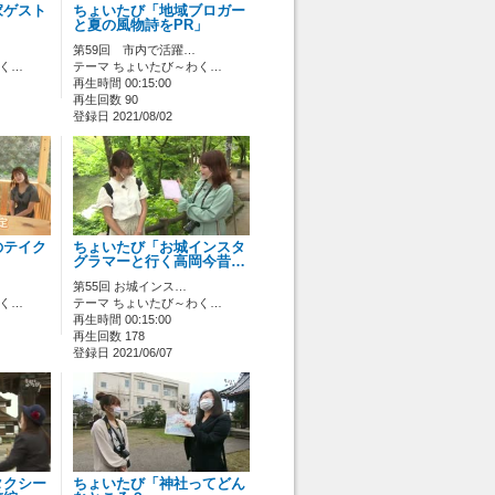
家ゲスト
ちょいたび「地域ブロガー
と夏の風物詩をPR」
第59回 市内で活躍…
わく…
テーマ ちょいたび～わく…
再生時間 00:15:00
再生回数 90
登録日 2021/08/02
のテイク
ちょいたび「お城インスタ
グラマーと行く高岡今昔…
第55回 お城インス…
わく…
テーマ ちょいたび～わく…
再生時間 00:15:00
再生回数 178
登録日 2021/06/07
タクシー
ちょいたび「神社ってどん