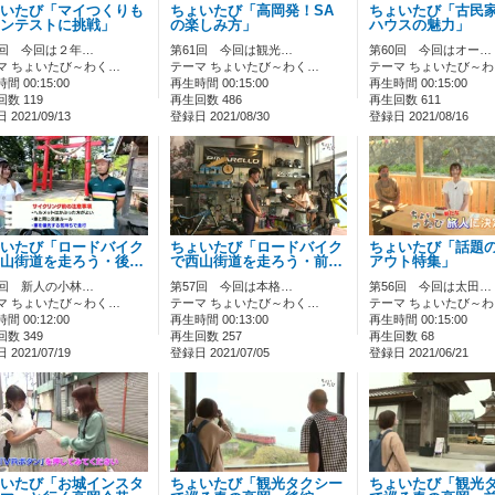
いたび「マイつくりも
ちょいたび「高岡発！SA
ちょいたび「古民
ンテストに挑戦」
の楽しみ方」
ハウスの魅力」
2回 今回は２年…
第61回 今回は観光…
第60回 今回はオー…
マ ちょいたび～わく…
テーマ ちょいたび～わく…
テーマ ちょいたび～
間 00:15:00
再生時間 00:15:00
再生時間 00:15:00
数 119
再生回数 486
再生回数 611
2021/09/13
登録日 2021/08/30
登録日 2021/08/16
いたび「ロードバイク
ちょいたび「ロードバイク
ちょいたび「話題
山街道を走ろう・後…
で西山街道を走ろう・前…
アウト特集」
8回 新人の小林…
第57回 今回は本格…
第56回 今回は太田…
マ ちょいたび～わく…
テーマ ちょいたび～わく…
テーマ ちょいたび～
間 00:12:00
再生時間 00:13:00
再生時間 00:15:00
数 349
再生回数 257
再生回数 68
2021/07/19
登録日 2021/07/05
登録日 2021/06/21
いたび「お城インスタ
ちょいたび「観光タクシー
ちょいたび「観光