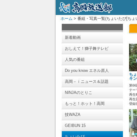
ホーム
> 番組・写真一覧(ちょいたび[ちょ
新着動画
おしえて！獅子舞テレビ
人気の番組
Do you know エネル原人
ちょ
キン
高岡－ｉニュース＆話題
第6
テー
NINJAのとりこ
再生時
再生回
もっと！ホット！高岡
登録日 
技WAZA
GEIBUN 15
ちょいたび