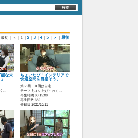
2
3
4
5
＞
最後
最初
｜＜
｜1
｜
｜
｜
｜
｜
｜
可能な未
ちょいたび「インテリアで
う」
快適空間を目指そう」
第63回 今回は自宅…
わく…
テーマ ちょいたび～わく…
再生時間 00:15:00
再生回数 332
登録日 2021/10/11