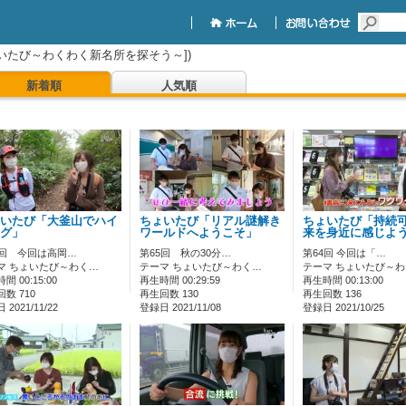
いたび～わくわく新名所を探そう～])
新着順
人気順
いたび「大釜山でハイ
ちょいたび「リアル謎解き
ちょいたび「持続
グ」
ワールドへようこそ」
来を身近に感じよ
6回 今回は高岡…
第65回 秋の30分…
第64回 今回は「…
マ ちょいたび～わく…
テーマ ちょいたび～わく…
テーマ ちょいたび～
間 00:15:00
再生時間 00:29:59
再生時間 00:13:00
数 710
再生回数 130
再生回数 136
2021/11/22
登録日 2021/11/08
登録日 2021/10/25