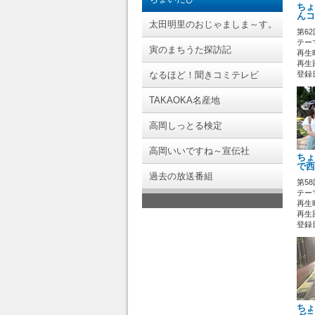
ちょ
んコ
太田明里のおじゃましま～す。
第6
テー
寅のまちうた探訪記
再生時
再生回
なるほど！聞きコミテレビ
登録日 
TAKAOKA名産地
高岡しっとる検定
高岡いいですね～宣伝社
ちょ
で西
過去の放送番組
第5
テー
再生時
再生回
登録日 
ちょ