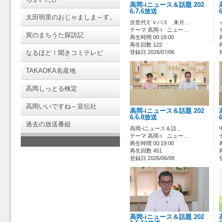
高岡-iニュース＆話題 202
6.7.6放送
太田明里のおじゃましま～す。
次世代ＥＶバス 来月…
テーマ 高岡-i ニュー…
寅のまちうた探訪記
再生時間 00:19:00
再生回数 122
なるほど！聞きコミテレビ
登録日 2026/07/06
TAKAOKA名産地
高岡しっとる検定
高岡いいですね～宣伝社
高岡-iニュース＆話題 202
6.6.8放送
過去の放送番組
高岡-iニュース＆話…
テーマ 高岡-i ニュー…
再生時間 00:19:00
再生回数 451
登録日 2026/06/08
高岡-iニュース＆話題 202