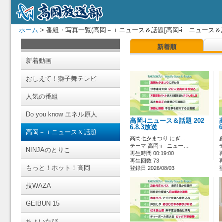
ホーム
> 番組・写真一覧(高岡－ｉニュース＆話題[高岡-i ニュース＆話
新着順
新着動画
おしえて！獅子舞テレビ
人気の番組
Do you know エネル原人
高岡-iニュース＆話題 202
6.8.3放送
高岡－ｉニュース＆話題
高岡七夕まつり にぎ…
テーマ 高岡-i ニュー…
NINJAのとりこ
再生時間 00:19:00
再生回数 73
もっと！ホット！高岡
登録日 2026/08/03
技WAZA
GEIBUN 15
ちょいたび