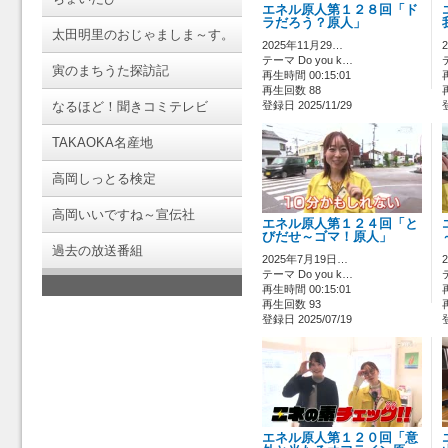
エネル原人第１２８回「ド
ラだろう？原人」
太田明里のおじゃましま～す。
2025年11月29…
テーマ Do you k…
寅のまちうた探訪記
再生時間 00:15:01
再生回数 88
なるほど！聞きコミテレビ
登録日 2025/11/29
TAKAOKA名産地
高岡しっとる検定
高岡いいですね～宣伝社
エネル原人第１２４回「と
びだせ～ゴマ！原人」
過去の放送番組
2025年7月19日…
テーマ Do you k…
再生時間 00:15:01
再生回数 93
登録日 2025/07/19
エネル原人第１２０回「意