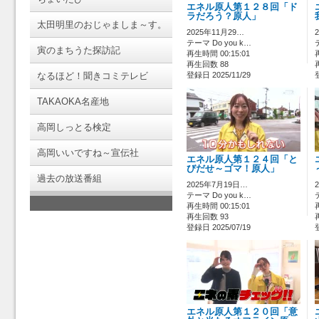
エネル原人第１２８回「ド
ラだろう？原人」
太田明里のおじゃましま～す。
2025年11月29…
テーマ Do you k…
寅のまちうた探訪記
再生時間 00:15:01
再生回数 88
なるほど！聞きコミテレビ
登録日 2025/11/29
TAKAOKA名産地
高岡しっとる検定
高岡いいですね～宣伝社
エネル原人第１２４回「と
びだせ～ゴマ！原人」
過去の放送番組
2025年7月19日…
テーマ Do you k…
再生時間 00:15:01
再生回数 93
登録日 2025/07/19
エネル原人第１２０回「意