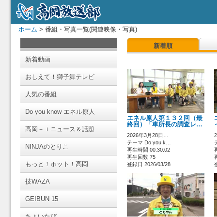
ホーム
> 番組・写真一覧(関連映像・写真)
新着順
新着動画
おしえて！獅子舞テレビ
人気の番組
Do you know エネル原人
エネル原人第１３２回（最
終回）「車所長の調査レ…
高岡－ｉニュース＆話題
2026年3月28日…
テーマ Do you k…
NINJAのとりこ
再生時間 00:30:02
再生回数 75
もっと！ホット！高岡
登録日 2026/03/28
技WAZA
GEIBUN 15
ちょいたび