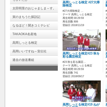
高岡しっとる検定 #27大掃
除検定
太田明里のおじゃましま～す。
#27大掃除検定 …
テーマ 高岡しっとる検定
寅のまちうた探訪記
再生時間 00:29:59
再生回数 806
なるほど！聞きコミテレビ
登録日 2018/11/19
TAKAOKA名産地
高岡しっとる検定
高岡いいですね～宣伝社
高岡しっとる検定#23 秋を
彩る園芸検定
過去の放送番組
#23 秋を彩る園芸…
テーマ 高岡しっとる検定
再生時間 00:29:59
再生回数 741
登録日 2018/09/17
高岡しっとる検定#19 ねが