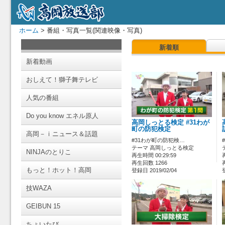
ホーム
> 番組・写真一覧(関連映像・写真)
新着順
新着動画
おしえて！獅子舞テレビ
人気の番組
Do you know エネル原人
高岡しっとる検定 #31わが
町の防犯検定
高岡－ｉニュース＆話題
#31わが町の防犯検…
テーマ 高岡しっとる検定
NINJAのとりこ
再生時間 00:29:59
再生回数 1266
もっと！ホット！高岡
登録日 2019/02/04
技WAZA
GEIBUN 15
ちょいたび