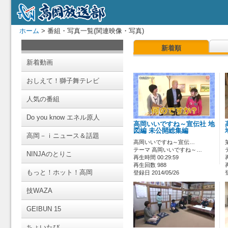
ホーム
> 番組・写真一覧(関連映像・写真)
新着順
新着動画
おしえて！獅子舞テレビ
人気の番組
Do you know エネル原人
高岡いいですね～宣伝社 地
図編 未公開総集編
高岡－ｉニュース＆話題
高岡いいですね～宣伝…
テーマ 高岡いいですね～…
NINJAのとりこ
再生時間 00:29:59
再生回数 988
もっと！ホット！高岡
登録日 2014/05/26
技WAZA
GEIBUN 15
ちょいたび