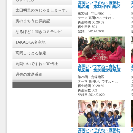
高岡いいですね～宣伝社
地図編 第33回守山地区
太田明里のおじゃましま～す。
第33回 守山地区 …
テーマ 高岡いいですね～…
寅のまちうた探訪記
再生時間 00:29:59
再生回数 501
なるほど！聞きコミテレビ
登録日 2014/03/31
TAKAOKA名産地
高岡しっとる検定
高岡いいですね～宣伝社
高岡いいですね～宣伝社
地図編 第28回定塚地区
過去の放送番組
第28回 定塚地区 …
テーマ 高岡いいですね～…
再生時間 00:29:59
再生回数 862
登録日 2014/01/20
高岡いいですね～宣伝社