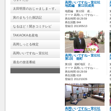
高岡いいですね～宣伝社
地図編 第12回成美
太田明里のおじゃましま～す。
地図編 第12回 成…
テーマ 高岡いいですね～…
寅のまちうた探訪記
再生時間 00:29:59
再生回数 844
なるほど！聞きコミテレビ
登録日 2013/05/13
TAKAOKA名産地
高岡しっとる検定
高岡いいですね～宣伝社
高岡いいですね～宣伝社
第1回 能町
過去の放送番組
第1回 能町地区 2…
テーマ 高岡いいですね～…
再生時間 00:29:59
再生回数 618
登録日 2012/10/26
高岡いいですね～宣伝社