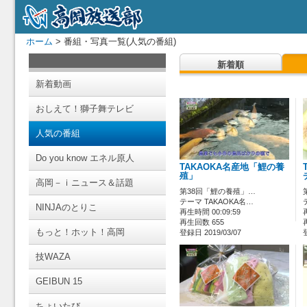
ホーム
> 番組・写真一覧(人気の番組)
新着順
新着動画
おしえて！獅子舞テレビ
人気の番組
Do you know エネル原人
TAKAOKA名産地「鯉の養
殖」
高岡－ｉニュース＆話題
第38回「鯉の養殖」…
テーマ TAKAOKA名…
NINJAのとりこ
再生時間 00:09:59
再生回数 655
もっと！ホット！高岡
登録日 2019/03/07
技WAZA
GEIBUN 15
ちょいたび