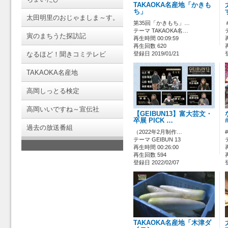
TAKAOKA名産地「かきも
ち」
太田明里のおじゃましま～す。
第35回「かきもち」…
テーマ TAKAOKA名…
寅のまちうた探訪記
再生時間 00:09:59
再生回数 620
なるほど！聞きコミテレビ
登録日 2019/01/21
TAKAOKA名産地
高岡しっとる検定
高岡いいですね～宣伝社
【GEIBUN13】富大芸文・
卒展 PICK …
過去の放送番組
（2022年2月制作…
テーマ GEIBUN 13
再生時間 00:26:00
再生回数 594
登録日 2022/02/07
TAKAOKA名産地「木津ダ