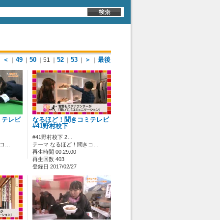
＜
49
50
52
53
＞
最後
｜
｜
｜
｜51
｜
｜
｜
｜
ミテレビ
なるほど！聞きコミテレビ
#41野村校下
#41野村校下 2…
きコ…
テーマ なるほど！聞きコ…
再生時間 00:29:00
再生回数 403
登録日 2017/02/27