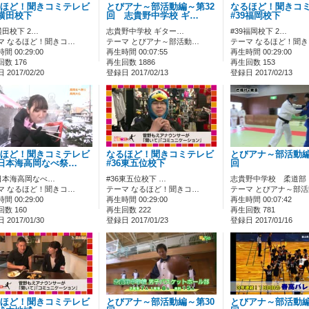
ほど！聞きコミテレビ
とびアナ～部活動編～第32
なるほど！聞きコ
0横田校下
回 志貴野中学校 ギ…
#39福岡校下
横田校下 2…
志貴野中学校 ギター…
#39福岡校下 2…
マ なるほど！聞きコ…
テーマ とびアナ～部活動…
テーマ なるほど！聞
間 00:29:00
再生時間 00:07:55
再生時間 00:29:00
数 176
再生回数 1886
再生回数 153
2017/02/20
登録日 2017/02/13
登録日 2017/02/13
ほど！聞きコミテレビ
なるほど！聞きコミテレビ
とびアナ～部活動編
7日本海高岡なべ祭…
#36東五位校下
回
7日本海高岡なべ…
#36東五位校下 …
志貴野中学校 柔道部
マ なるほど！聞きコ…
テーマ なるほど！聞きコ…
テーマ とびアナ～部
間 00:29:00
再生時間 00:29:00
再生時間 00:07:42
数 160
再生回数 222
再生回数 781
2017/01/30
登録日 2017/01/23
登録日 2017/01/16
ほど！聞きコミテレビ
とびアナ～部活動編～第30
とびアナ～部活動編