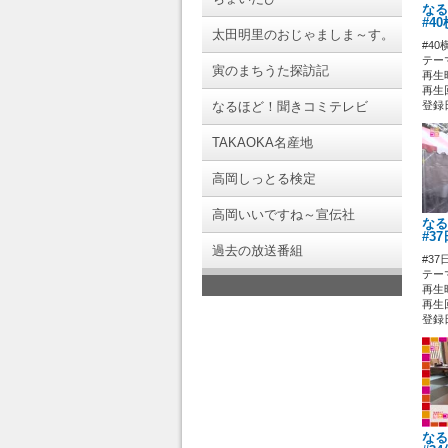
なる
#4
太田明里のおじゃましま～す。
#40
テー
寅のまちうた探訪記
再生時
再生回
なるほど！聞きコミテレビ
登録日 
TAKAOKA名産地
高岡しっとる検定
高岡いいですね～宣伝社
なる
#3
過去の放送番組
#3
テー
再生時
再生回
登録日 
なる