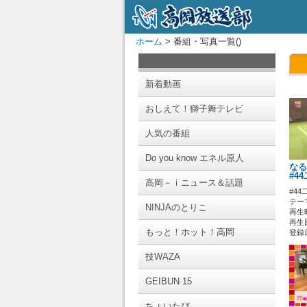
ホーム
> 番組・写真一覧()
新着動画
おしえて！獅子舞テレビ
人気の番組
Do you know エネル原人
なる
#4
高岡－ｉニュース＆話題
#44
テー
NINJAのとりこ
再生時
再生回
もっと！ホット！高岡
登録日 
技WAZA
GEIBUN 15
ちょいたび