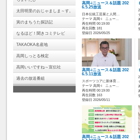
高岡-iニュース＆話題 202
6.5.25放送
太田明里のおじゃましま～す。
日本伝統工芸展と人間…
テーマ 高岡-i ニュー…
寅のまちうた探訪記
再生時間 00:19:00
再生回数 181
なるほど！聞きコミテレビ
登録日 2026/05/25
TAKAOKA名産地
高岡しっとる検定
高岡いいですね～宣伝社
高岡-iニュース＆話題 202
6.5.11放送
過去の放送番組
スポーツコアに新体育…
テーマ 高岡-i ニュー…
再生時間 00:19:00
再生回数 163
登録日 2026/05/11
高岡-iニュース＆話題 202