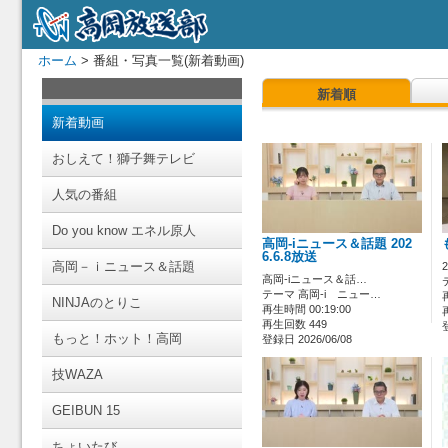
ホーム
> 番組・写真一覧(新着動画)
新着順
新着動画
おしえて！獅子舞テレビ
人気の番組
Do you know エネル原人
高岡-iニュース＆話題 202
6.6.8放送
高岡－ｉニュース＆話題
高岡-iニュース＆話…
テーマ 高岡-i ニュー…
NINJAのとりこ
再生時間 00:19:00
再生回数 449
もっと！ホット！高岡
登録日 2026/06/08
技WAZA
GEIBUN 15
ちょいたび