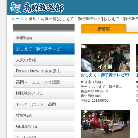
ホーム
> 番組・写真一覧(おしえて！獅子舞テレビ[おしえて！獅子舞テ
新着順
新着動画
おしえて！獅子舞テレビ
人気の番組
Do you know エネル原人
おしえて！獅子舞テレビ#3
高岡－ｉニュース＆話題
#3守山（前編） …
テーマ おしえて！獅子舞…
再生時間 00:29:59
NINJAのとりこ
再生回数 664
登録日 2014/06/30
もっと！ホット！高岡
技WAZA
GEIBUN 15
ちょいたび