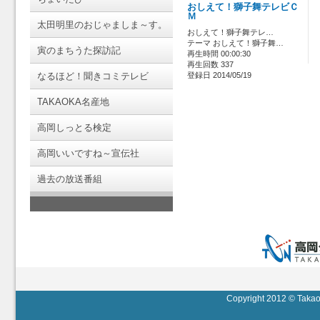
おしえて！獅子舞テレビＣ
Ｍ
太田明里のおじゃましま～す。
おしえて！獅子舞テレ…
テーマ おしえて！獅子舞…
寅のまちうた探訪記
再生時間 00:00:30
再生回数 337
なるほど！聞きコミテレビ
登録日 2014/05/19
TAKAOKA名産地
高岡しっとる検定
高岡いいですね～宣伝社
過去の放送番組
Copyright 2012 © Takaok