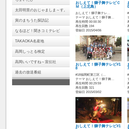
おしえて！獅子舞テレビＣ
Ｍ（上北島）
太田明里のおじゃましま～す。
おしえて！獅子舞テレ…
テーマ おしえて！獅子舞…
寅のまちうた探訪記
再生時間 00:00:30
再生回数 194
なるほど！聞きコミテレビ
登録日 2015/04/06
TAKAOKA名産地
高岡しっとる検定
高岡いいですね～宣伝社
おしえて！獅子舞テレビ#1
8
過去の放送番組
#18福岡町第三区（…
テーマ おしえて！獅子舞…
再生時間 00:29:59
再生回数 321
登録日 2015/03/02
おしえて！獅子舞テレビ#1