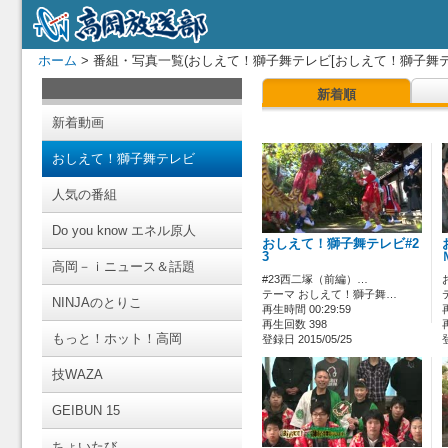
ホーム
> 番組・写真一覧(おしえて！獅子舞テレビ[おしえて！獅子舞テ
新着順
新着動画
おしえて！獅子舞テレビ
人気の番組
Do you know エネル原人
おしえて！獅子舞テレビ#2
3
高岡－ｉニュース＆話題
#23西二塚（前編）…
テーマ おしえて！獅子舞…
NINJAのとりこ
再生時間 00:29:59
再生回数 398
もっと！ホット！高岡
登録日 2015/05/25
技WAZA
GEIBUN 15
ちょいたび