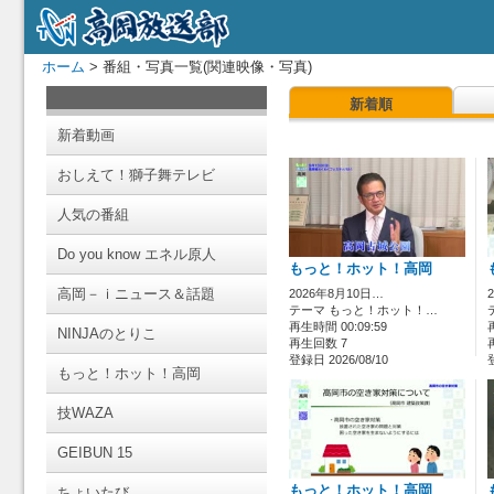
ホーム
> 番組・写真一覧(関連映像・写真)
新着順
新着動画
おしえて！獅子舞テレビ
人気の番組
Do you know エネル原人
もっと！ホット！高岡
高岡－ｉニュース＆話題
2026年8月10日…
テーマ もっと！ホット！…
再生時間 00:09:59
NINJAのとりこ
再生回数 7
登録日 2026/08/10
もっと！ホット！高岡
技WAZA
GEIBUN 15
もっと！ホット！高岡
ちょいたび