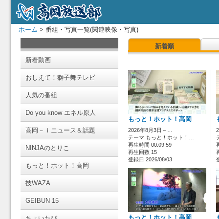
ホーム
> 番組・写真一覧(関連映像・写真)
新着順
新着動画
おしえて！獅子舞テレビ
人気の番組
Do you know エネル原人
もっと！ホット！高岡
高岡－ｉニュース＆話題
2026年8月3日～…
テーマ もっと！ホット！…
再生時間 00:09:59
NINJAのとりこ
再生回数 15
登録日 2026/08/03
もっと！ホット！高岡
技WAZA
GEIBUN 15
もっと！ホット！高岡
ちょいたび