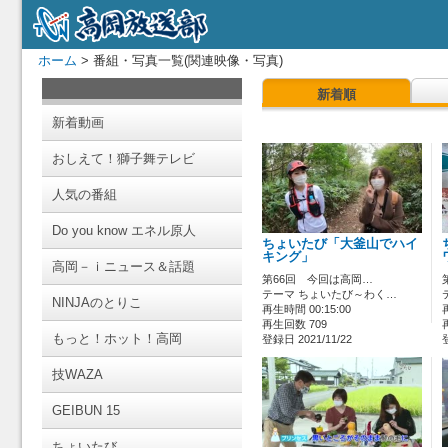
ホーム
> 番組・写真一覧(関連映像・写真)
新着順
新着動画
おしえて！獅子舞テレビ
人気の番組
Do you know エネル原人
ちょいたび「大釜山でハイ
キング」
高岡－ｉニュース＆話題
第66回 今回は高岡…
テーマ ちょいたび～わく…
NINJAのとりこ
再生時間 00:15:00
再生回数 709
もっと！ホット！高岡
登録日 2021/11/22
技WAZA
GEIBUN 15
ちょいたび