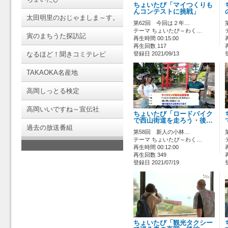
ちょいたび「マイつくりも
んコンテストに挑戦」
太田明里のおじゃましま～す。
第62回 今回は２年…
テーマ ちょいたび～わく…
寅のまちうた探訪記
再生時間 00:15:00
再生回数 117
なるほど！聞きコミテレビ
登録日 2021/09/13
TAKAOKA名産地
高岡しっとる検定
高岡いいですね～宣伝社
ちょいたび「ロードバイク
で西山街道を走ろう・後…
過去の放送番組
第58回 新人の小林…
テーマ ちょいたび～わく…
再生時間 00:12:00
再生回数 349
登録日 2021/07/19
ちょいたび「観光タクシー